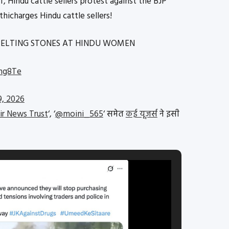
 Hindu cattle sellers protest against the BJP
hicharges Hindu cattle sellers!
PELTING STONES AT HINDU WOMEN
fng8Te
9, 2026
r News Trust
‘, ‘
@moini_565
‘ समेत
कई यूज़र्स
ने
इसी