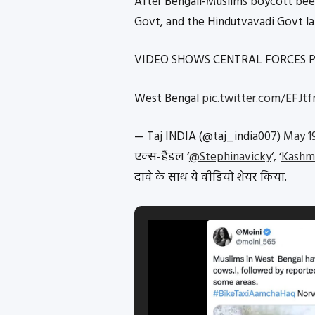
After Bengali-Muslims boycott beef,
Govt, and the Hindutvavadi Govt lat
VIDEO SHOWS CENTRAL FORCES 
West Bengal
pic.twitter.com/EFJt
— Taj INDIA (@taj_india007)
May 1
एक्स-हैंडल ‘
@Stephinavicky
‘, ‘
Kashmi
दावे के साथ ये वीडियो शेयर किया.