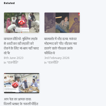
Related
वायरल वीडियो: मुस्लिम लड़के
बालासोर में भीड़ हत्या: मकंदर
से शादी कर रही लड़की को
मोहम्मद को ‘पीट-पीटकर मार
रोकने के लिए मां-बाप नहीं पकड़
डालने’ वाले गौरक्षक उसके
रहे पैर
परिचित थे
8th June 2023
3rd February 2026
In "राजनीति"
In "राजनीति"
आप नेता का भ्रामक दावा:
दिल्ली ब्लास्ट के नकली पीड़ित