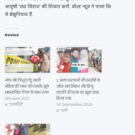
आयुषी ‘लव जिहाद’ की शिकार बनी. ऑल्ट न्यूज़ ने पाया कि
ये बेबुनियाद हैं.
Related
ओम और त्रिशूल टैटू वाली
2 अलग घटनाओं की तस्वीरों के
महिला की लाश की तस्वीर झूठे
ज़रिए लव जिहाद और हिन्दू
सांप्रदायिक ऐंगल के साथ शेयर
लड़की की हत्या का झूठा दावा
6th June 2023
किया गया
In "राजनीति"
1st September 2020
In "धर्म"