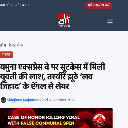
Skip to content
हमें सहयोग करें
सत्ता को जवाबदेह बनाना।
होम
फ़ैक्ट चेक
›
ग़लत
यमुना एक्सप्रेस वे पर सूटकेस में मिली
युवती की लाश, तस्वीरें झूठे ‘लव
जिहाद’ के ऐंगल से शेयर
Shinjinee Majumder
22nd November 2022