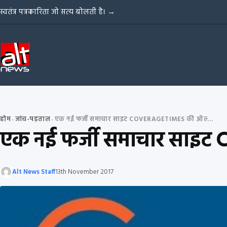
Skip to content
स्वतंत्र पत्रकारिता जो सत्य बोलती है।
→
होम
जांच-पड़ताल
एक नई फर्जी समाचार साइट COVERAGETIMES की ऑल्‍ट न्‍यूज द्वारा पड़ताल
›
›
एक नई फर्जी समाचार साइट Co
Alt News Staff
13th November 2017