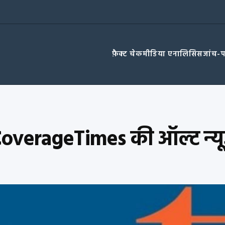
फ़ैक्ट चेक
मीडिया एनालिसिस
जांच-
verageTimes की ऑल्‍ट न्‍यूज