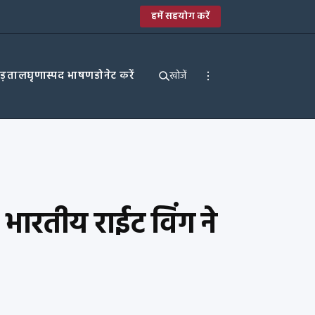
हमें सहयोग करें
पड़ताल
घृणास्पद भाषण
डोनेट करें
खोजें
, भारतीय राईट विंग ने