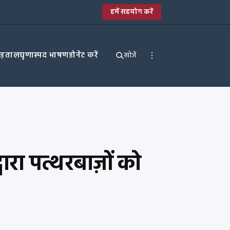
हमें सहयोग करें
पड़ताल
घृणास्पद भाषण
डोनेट करें
खोजें
वारा पत्थरबाज़ों को