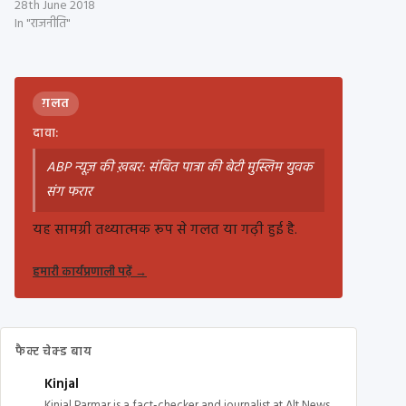
28th June 2018
In "राजनीति"
ग़लत
दावा:
ABP न्यूज़ की ख़बर: संबित पात्रा की बेटी मुस्लिम युवक
संग फरार
यह सामग्री तथ्यात्मक रूप से गलत या गढ़ी हुई है.
हमारी कार्यप्रणाली पढ़ें
→
फैक्ट चेक्ड बाय
Kinjal
Kinjal Parmar is a fact-checker and journalist at Alt News,