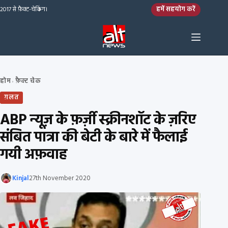
Skip to content
हमें सहयोग करें
2017 से फ़ैक्ट-चेकिंग।
होम
फ़ैक्ट चेक
›
ग़लत
ABP न्यूज़ के फ़र्ज़ी स्क्रीनशॉट के ज़रिए
संबित पात्रा की बेटी के बारे में फैलाई
गयी अफ़वाह
Kinjal
27th November 2020