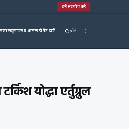
हमें सहयोग करें
पड़ताल
घृणास्पद भाषण
डोनेट करें
खोजें
्किश योद्धा एर्तुग्रुल