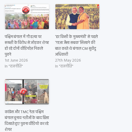
पश्चिम बंगाल में गौ हत्या पर
‘हर किसी के मुख्यमंत्री’ से पहले
सख्ती के विरोध से जोड़कर शेयर
‘ग़ाज़ा जैसा सबक’ सिखाने की
हो रहे दोनों वीडियोज़ निकले
बात करते थे बंगाल CM सुवेंदु
पुराने
अधिकारी
1st June 2026
27th May 2026
In "राजनीति"
In "राजनीति"
कांग्रेस और TMC नेता पश्चिम
बंगाल चुनाव नतीजों के बाद हिंसा
दिखाते हुए पुराना वीडियो कर रहे
शेयर