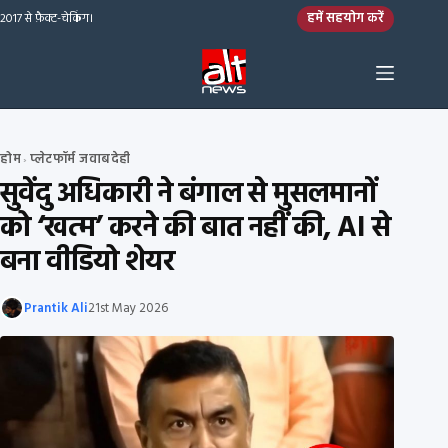
Skip to content
हमें सहयोग करें
2017 से फ़ैक्ट-चेकिंग।
होम
प्लेटफॉर्म जवाबदेही
›
सुवेंदु अधिकारी ने बंगाल से मुसलमानों
को ‘खत्म’ करने की बात नहीं की, AI से
बना वीडियो शेयर
Prantik Ali
21st May 2026