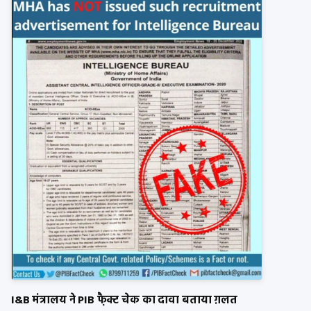
I&B मंत्रालय ने PIB फै़क्ट चेक का दावा बताया ग़लत