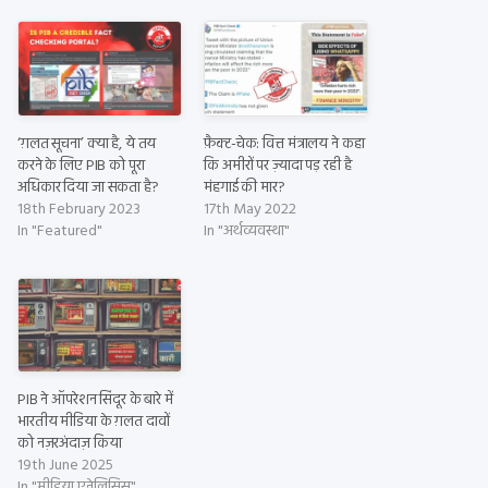
‘ग़लत सूचना’ क्या है, ये तय
फ़ैक्ट-चेक: वित्त मंत्रालय ने कहा
करने के लिए PIB को पूरा
कि अमीरों पर ज़्यादा पड़ रही है
अधिकार दिया जा सकता है?
मंहगाई की मार?
18th February 2023
17th May 2022
In "Featured"
In "अर्थव्यवस्था"
PIB ने ऑपरेशन सिंदूर के बारे में
भारतीय मीडिया के ग़लत दावों
को नज़रअंदाज़ किया
19th June 2025
In "मीडिया एनेलिसिस"