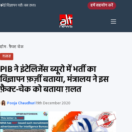
Skip to content
हमें सहयोग करें
कोई विज्ञापन नहीं। बस तथ्य।
होम
फ़ैक्ट चेक
›
ग़लत
PIB ने इंटेलिजेंस ब्यूरो में भर्ती का
विज्ञापन फ़र्ज़ी बताया, मंत्रालय ने इस
फ़ैक्ट-चेक को बताया ग़लत
Pooja Chaudhuri
19th December 2020