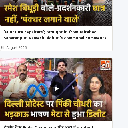
‘Puncture repairers’; brought in from Jafrabad,
Saharanpur: Ramesh Bidhuri’s communal comments
8th August 2026
देखिए कैसे Pinky Chaudhary और अन्य ने student