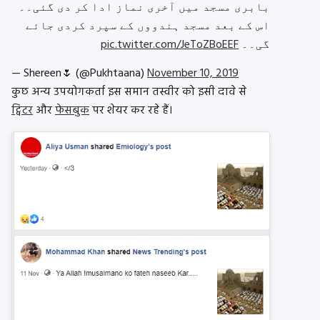
بابری مسجد میں آخری نماز ادا کر دی گئی۔۔
اس کے بعد مسجد ہندووں کے سپرد کردی جائے
pic.twitter.com/JeToZBoEEF
گی۔۔
— Shereen🌷 (@Pukhtaana)
November 10, 2019
कुछ अन्य उपयोगकर्ता इस समान तस्वीर को इसी दावे से
ट्विटर
और
फेसबुक
पर शेयर कर रहे हैं।