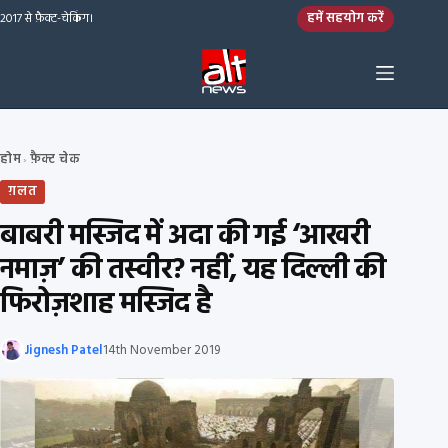
Skip to content
हमें सहयोग करें
2017 से फ़ैक्ट-चेकिंग।
होम
फ़ैक्ट चेक
›
ग़लत
बाबरी मस्जिद में अदा की गई ‘आखरी
नमाज़’ की तस्वीर? नहीं, यह दिल्ली की
फिरोज़शाह मस्जिद है
Jignesh Patel
14th November 2019