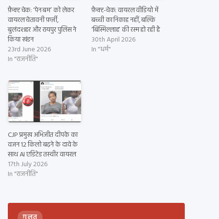
फ़ैक्ट चेक: ‘पेन बम’ को लेकर
फ़ैक्ट-चेक: वायरल वीडियो में
वायरल चेतावनी फ़र्ज़ी,
बच्ची का निकाह नहीं, बल्कि
बुलंदशहर और रायपुर पुलिस ने
‘बिस्मिल्लाह’ की रस्म हो रही है
किया खंडन
30th April 2026
23rd June 2026
In "धर्म"
In "राजनीति"
CJP प्रमुख अभिजीत दीपके का
वजन 12 किलो बढ़ने के दावे के
साथ AI एडिटेड तस्वीर वायरल
17th July 2026
In "राजनीति"
ग़लत