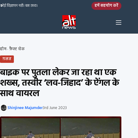
Skip to content
हमें सहयोग करें
कोई विज्ञापन नहीं। बस तथ्य।
होम
फ़ैक्ट चेक
›
ग़लत
बाइक पर पुतला लेकर जा रहा था एक
शख्स, तस्वीर ‘लव-जिहाद’ के ऐंगल के
साथ वायरल
Shinjinee Majumder
3rd June 2023