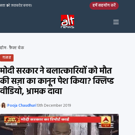
Skip to content
हमें सहयोग करें
सत्ता को जवाबदेह बनाना।
होम
फ़ैक्ट चेक
›
ग़लत
मोदी सरकार ने बलात्कारियों को मौत
की सज़ा का कानून पेश किया? क्लिप्ड
वीडियो, भ्रामक दावा
Pooja Chaudhuri
13th December 2019