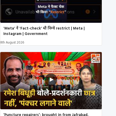
'Meta' ने 'Fact-check' भी किये restrict | Meta |
Instagram | Government
8th August 2026
‘Puncture repairers’; brought in from Jafrabad,