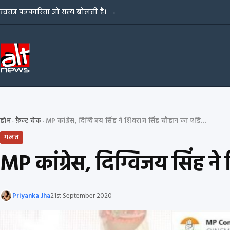
Skip to content
स्वतंत्र पत्रकारिता जो सत्य बोलती है।
→
होम
फ़ैक्ट चेक
MP कांग्रेस, दिग्विजय सिंह ने शिवराज सिंह चौहान का एडिटेड वीडियो शेयर किया
›
›
ग़लत
MP कांग्रेस, दिग्विजय सिंह 
Priyanka Jha
21st September 2020