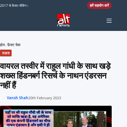
Skip to content
हमें सहयोग करें
2017 से फ़ैक्ट-चेकिंग।
होम
फ़ैक्ट चेक
›
ग़लत
वायरल तस्वीर में राहुल गांधी के साथ खड़े
शख्स हिंडनबर्ग रिसर्च के नाथन एंडरसन
नहीं हैं
Vansh Shah
20th February 2023