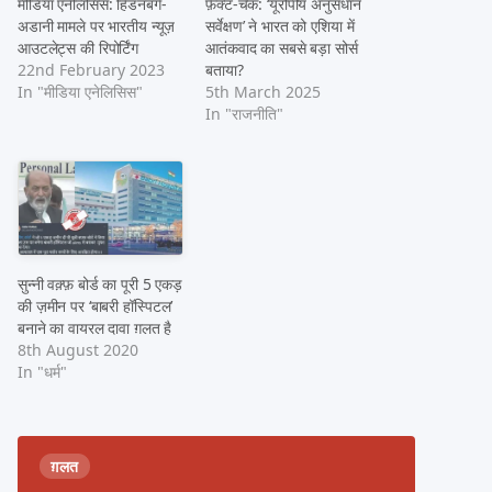
मीडिया एनेलिसिस: हिंडनबर्ग-
फ़ैक्ट-चेक: ‘यूरोपीय अनुसंधान
अडानी मामले पर भारतीय न्यूज़
सर्वेक्षण’ ने भारत को एशिया में
आउटलेट्स की रिपोर्टिंग
आतंकवाद का सबसे बड़ा सोर्स
22nd February 2023
बताया?
In "मीडिया एनेलिसिस"
5th March 2025
In "राजनीति"
सुन्नी वक़्फ़ बोर्ड का पूरी 5 एकड़
की ज़मीन पर ‘बाबरी हॉस्पिटल’
बनाने का वायरल दावा ग़लत है
8th August 2020
In "धर्म"
ग़लत