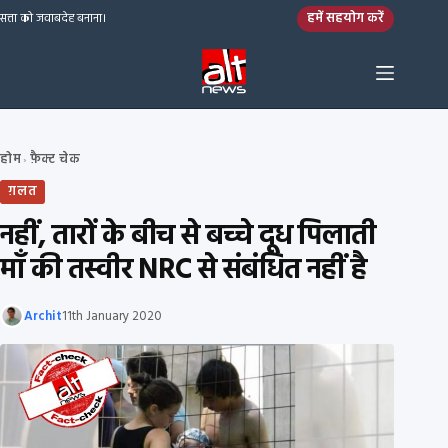
Skip to content
हमें सहयोग करें
सत्ता को जवाबदेह बनाना।
होम
फ़ैक्ट चेक
›
ग़लत
नहीं, तारों के बीच से बच्चे दूध पिलाती
माँ की तस्वीर NRC से संबंधित नहीं है
Archit
11th January 2020