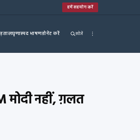
हमें सहयोग करें
पड़ताल
घृणास्पद भाषण
डोनेट करें
खोजें
PM मोदी नहीं, ग़लत