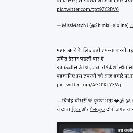
पहचानिए इस तपस्वी को आज हमारे प्रधानम
pic.twitter.com/tpt9ZC3BV6
— MissMatch ! (@ShimlaHelpline)
J
महान बनने के लिए बड़ी तपस्या करनी पड़
उचित इंसान पहली बार है
उम्र छब्बीस की थी, जब रिषिकेश स्थित सा
पहचानिए इस तपस्वी को आज हमारे प्रधानमं
pic.twitter.com/AGO1KcYXWp
— बिजेंद्र चौधरी 💚 कृष्ण भक्त ❤️🕉️
ये दावा
ट्विटर
और
फ़ेसबुक
दोनों जगह वा