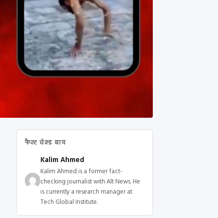
फैक्ट चेक्ड बाय
Kalim Ahmed
Kalim Ahmed is a former fact-
checking journalist with Alt News. He
is currently a research manager at
Tech Global Institute.