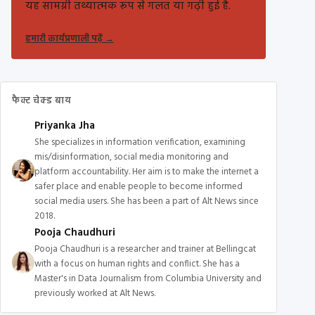
यह सामग्री तथ्यात्मक रूप से गलत या गढ़ी हुई है.
हमारी कार्यप्रणाली पढ़ें
→
फैक्ट चेक्ड बाय
Priyanka Jha
She specializes in information verification, examining
mis/disinformation, social media monitoring and
platform accountability. Her aim is to make the internet a
safer place and enable people to become informed
social media users. She has been a part of Alt News since
2018.
Pooja Chaudhuri
Pooja Chaudhuri is a researcher and trainer at Bellingcat
with a focus on human rights and conflict. She has a
Master's in Data Journalism from Columbia University and
previously worked at Alt News.