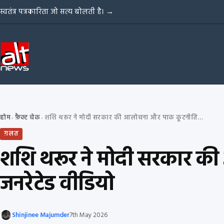
Skip to content
स्वतंत्र पत्रकारिता जो सत्य बोलती है।
→
होम
फ़ैक्ट चेक
शशि थरूर ने मोदी सरकार की आलोचना और पाक कूटनीति की सराहना की? AI-जनरेटेड वीडियो
›
›
ग़लत
शशि थरूर ने मोदी सरकार क
जनरेटेड वीडियो
Shinjinee Majumder
7th May 2026