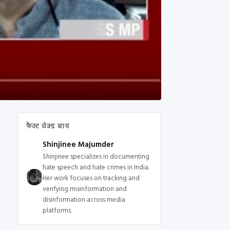
फैक्ट चेक्ड बाय
Shinjinee Majumder
Shinjinee specializes in documenting
hate speech and hate crimes in India.
Her work focuses on tracking and
verifying misinformation and
disinformation across media
platforms.