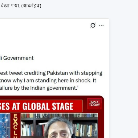
र देखा गया. (
आर्काइव
)