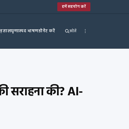
हमें सहयोग करें
पड़ताल
घृणास्पद भाषण
डोनेट करें
खोजें
ी सराहना की? AI-