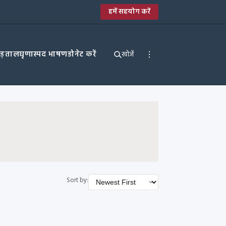
हमें सहयोग करें
पड़ताल
घृणास्पद भाषण
डोनेट करें
खोजें
Sort by: