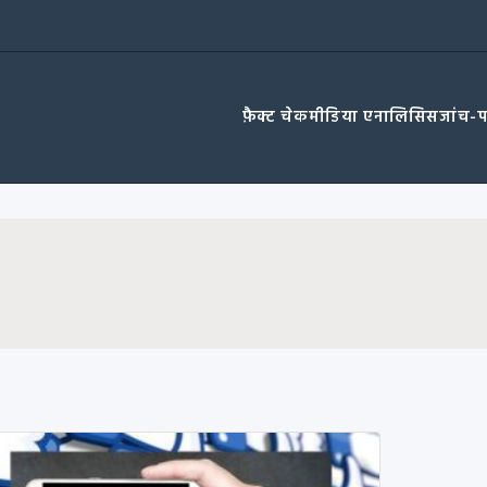
फ़ैक्ट चेक
मीडिया एनालिसिस
जांच-