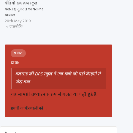
वीडियो RM VM स्कूल
वलसाड, गुजरात का बताकर
वायरल
20th May 2019
In "राजनीति"
ग़लत
दावा:
वलसाड की DPS स्कूल में एक बच्चे को बड़ी बेरहमी से
पीटा गया
यह सामग्री तथ्यात्मक रूप से गलत या गढ़ी हुई है.
हमारी कार्यप्रणाली पढ़ें
→