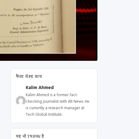
फैक्ट चेक्ड बाय
Kalim Ahmed
Kalim Ahmed is a former fact-
checking journalist with Alt News. He
is currently a research manager at
Tech Global Institute.
यह भी उपलब्ध है