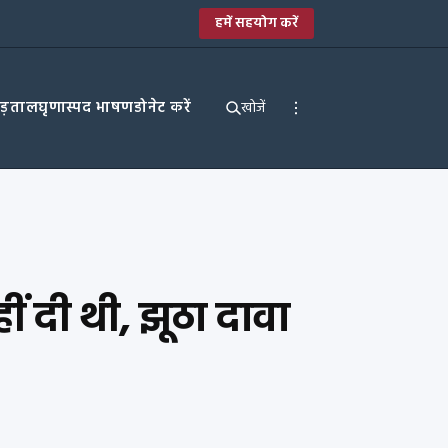
हमें सहयोग करें
पड़ताल
घृणास्पद भाषण
डोनेट करें
खोजें
ीं दी थी, झूठा दावा