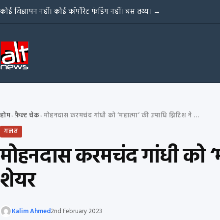
Skip to content
कोई विज्ञापन नहीं। कोई कॉर्पोरेट फंडिंग नहीं। बस तथ्य।
→
होम
फ़ैक्ट चेक
मोहनदास करमचंद गांधी को ‘महात्मा’ की उपाधि ब्रिटिश ने नहीं दी थी, झूठा दावा शेयर
›
›
ग़लत
मोहनदास करमचंद गांधी को ‘महा
शेयर
Kalim Ahmed
2nd February 2023