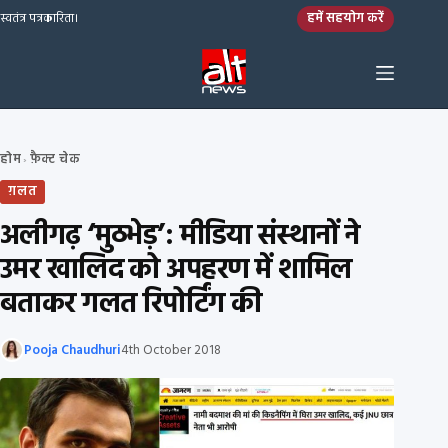
Skip to content
हमें सहयोग करें
स्वतंत्र पत्रकारिता।
होम
फ़ैक्ट चेक
›
ग़लत
अलीगढ़ ‘मुठभेड़’: मीडिया संस्थानों ने
उमर खालिद को अपहरण में शामिल
बताकर गलत रिपोर्टिंग की
Pooja Chaudhuri
4th October 2018