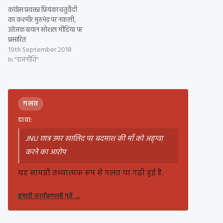
कांग्रेस प्रवक्ता प्रियंका चतुर्वेदी
का कश्मीर मुठभेड़ पर नकली,
उत्तेजक बयान सोशल मीडिया पर
प्रसारित
19th September 2018
In "राजनीति"
ग़लत
दावा:
JNU छात्र उमर खालिद पर बदमाश की माँ को अह्ग्वा
करने का आरोप
यह सामग्री तथ्यात्मक रूप से गलत या गढ़ी हुई है.
हमारी कार्यप्रणाली पढ़ें
→