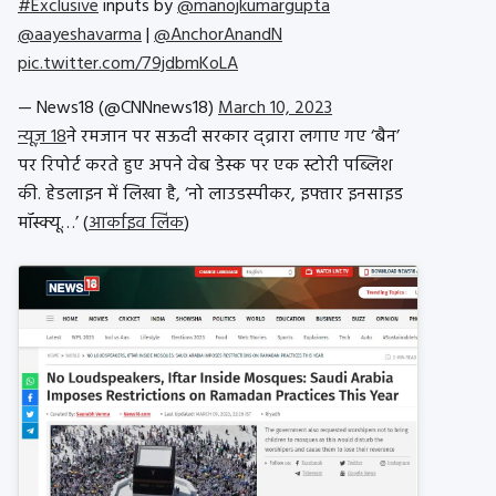
#Exclusive
inputs by
@manojkumargupta
@aayeshavarma
|
@AnchorAnandN
pic.twitter.com/79jdbmKoLA
— News18 (@CNNnews18)
March 10, 2023
न्यूज़ 18
ने रमजान पर सऊदी सरकार द्व्रारा लगाए गए ‘बैन’
पर रिपोर्ट करते हुए अपने वेब डेस्क पर एक स्टोरी पब्लिश
की. हेडलाइन में लिखा है, ‘नो लाउडस्पीकर, इफ्तार इनसाइड
मॉस्क्यू…’ (
आर्काइव लिंक
)