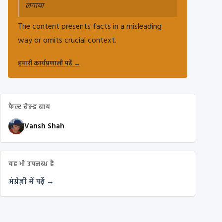
लगाया
The content presents facts in a misleading
way or omits crucial context.
हमारी कार्यप्रणाली पढ़ें
→
फैक्ट चेक्ड बाय
Vansh Shah
यह भी उपलब्ध है
अंग्रेज़ी में पढ़ें →