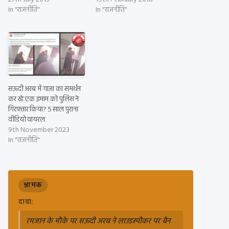
In "राजनीति"
In "राजनीति"
सऊदी अरब में गाज़ा का समर्थन
कर रहे एक इमाम को पुलिस ने
गिरफ़्तार किया? 5 साल पुराना
वीडियो वायरल
9th November 2023
In "राजनीति"
भ्रामक
दावा:
रमजान के मौके पर सऊदी अरब ने लाउडस्पीकर पर बैन