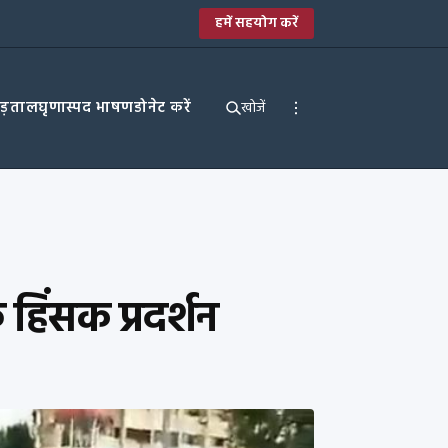
हमें सहयोग करें
पड़ताल
घृणास्पद भाषण
डोनेट करें
खोजें
हिंसक प्रदर्शन