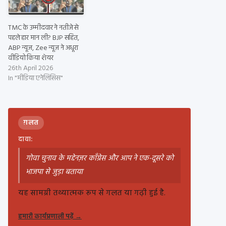
TMC के उम्मीदवार ने नतीजे से
पहले हार मान ली? BJP सहित,
ABP न्यूज, Zee न्यूज़ ने अधूरा
वीडियो किया शेयर
26th April 2026
In "मीडिया एनेलिसिस"
ग़लत
दावा:
गोवा चुनाव के मद्देनज़र कॉंग्रेस और आप ने एक-दूसरे को
भाजपा से जुड़ा बताया
यह सामग्री तथ्यात्मक रूप से गलत या गढ़ी हुई है.
हमारी कार्यप्रणाली पढ़ें
→