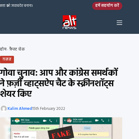
Skip to content
हमें सहयोग करें
सत्ता को जवाबदेह बनाना।
होम
फ़ैक्ट चेक
›
ग़लत
गोवा चुनाव: आप और कांग्रेस समर्थकों
ने फ़र्ज़ी व्हाट्सऐप चैट के स्क्रीनशॉट्स
शेयर किए
Kalim Ahmed
15th February 2022