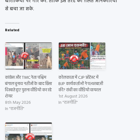
बारीकियों पर गौर करें. ताकि इस तरह की ग़लत जानकारियों
से बचा जा सके.
Related
कांग्रेस और TMC नेता पश्चिम
कोलकाता में CJP प्रोटेस्ट में
बंगाल चुनाव नतीजों के बाद हिंसा
BJP कार्यकर्ताओं ने पत्थरबाज़ी
दिखाते हुए पुराना वीडियो कर रहे
की? रांची का वीडियो वायरल
शेयर
1st August 2026
8th May 2026
In "राजनीति"
In "राजनीति"