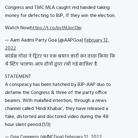
Congress and TMC MLA caught red handed taking
money for defecting to BJP, If they win the election.
Watch Now
https://t.co/psthUocOjp
— Aam Aadmi Party Goa (@AAPGoa)
February 12,
2022
कांग्रेस गोवा ने ट्विटर पर एक बयान जारी कर दावा किया कि
ये स्टिंग ‘भाजपा-आप दोनों द्वारा रची गई साजिश’ है.
STATEMENT
A conspiracy has been hatched by BJP-AAP duo to
defame the Congress & three of the party office
bearers. With malafied intention, through a news
channel called ‘Hindi Khabar’, they have released a
fake, distorted and doctored video during the 48
hour silent period.(1/3)
— Goa Congress (@INCGoa)
February 12, 2022