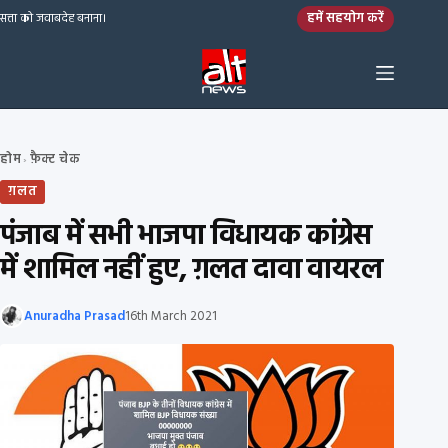
Skip to content
हमें सहयोग करें
सत्ता को जवाबदेह बनाना।
होम
फ़ैक्ट चेक
›
ग़लत
पंजाब में सभी भाजपा विधायक कांग्रेस
में शामिल नहीं हुए, ग़लत दावा वायरल
Anuradha Prasad
16th March 2021