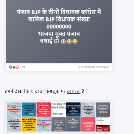
हमने देखा कि ये दावा फ़ेसबुक पर
वायरल
है.