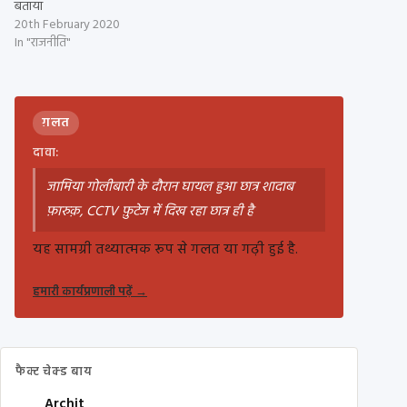
बताया
20th February 2020
In "राजनीति"
ग़लत
दावा:
जामिया गोलीबारी के दौरान घायल हुआ छात्र शादाब
फ़ारुक़, CCTV फ़ुटेज में दिख रहा छात्र ही है
यह सामग्री तथ्यात्मक रूप से गलत या गढ़ी हुई है.
हमारी कार्यप्रणाली पढ़ें
→
फैक्ट चेक्ड बाय
Archit