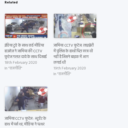
Related
इंडिया टुडे के साथ कई मीडिया
जामिया CCTV फ़ुटेज: लाइब्रेरी
हाउसेज़ ने जामिया की CCTV
में पुलिस के हाथों पिटा छात्र वो
फ़ुटेज ग़लत दावे के साथ दिखाई
नहीं है जिसने बाइक में आग
18th February 2020
लगाई थी
In "राजनीति"
19th February 2020
In "राजनीति"
जामिया CCTV फ़ुटेज : स्टूडेंट के
हाथ में पर्स था, मीडिया ने पत्थर