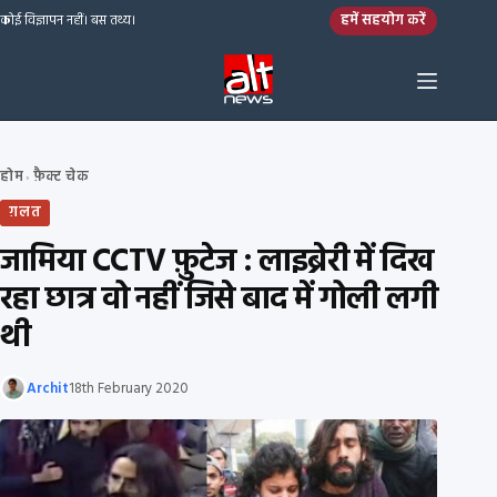
Skip to content
हमें सहयोग करें
कोई विज्ञापन नहीं। बस तथ्य।
होम
फ़ैक्ट चेक
›
ग़लत
जामिया CCTV फ़ुटेज : लाइब्रेरी में दिख
रहा छात्र वो नहीं जिसे बाद में गोली लगी
थी
Archit
18th February 2020