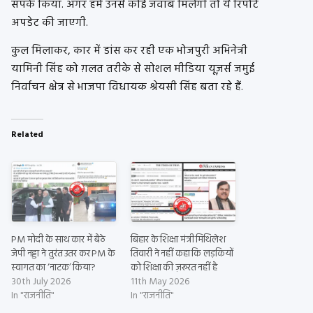
संपर्क किया. अगर हमें उनसे कोई जवाब मिलेगी तो ये रिपोर्ट
अपडेट की जाएगी.
कुल मिलाकर, कार में डांस कर रही एक भोजपुरी अभिनेत्री
यामिनी सिंह को ग़लत तरीके से सोशल मीडिया यूज़र्स जमुई
निर्वाचन क्षेत्र से भाजपा विधायक श्रेयसी सिंह बता रहे हैं.
Related
PM मोदी के साथ कार में बैठे
बिहार के शिक्षा मंत्री मिथिलेश
जेपी नड्डा ने तुरंत उतर कर PM के
तिवारी ने नहीं कहा कि लड़कियों
स्वागत का ‘नाटक’ किया?
को शिक्षा की ज़रूरत नहीं है
30th July 2026
11th May 2026
In "राजनीति"
In "राजनीति"