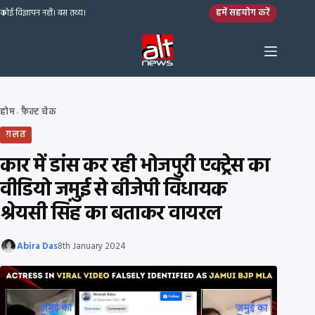
Skip to content
हमें सहयोग करें
कोई विज्ञापन नहीं। बस तथ्य।
होम
फ़ैक्ट चेक
›
ग़लत
कार में डांस कर रही भोजपुरी एक्ट्रेस का
वीडियो जमुई से बीजेपी विधायक
श्रेयसी सिंह का बताकर वायरल
Abira Das
8th January 2024