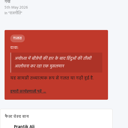
गया
5th May 2026
In "राजनीति"
ग़लत
दावा:
अयोध्या में बीजेपी की हार के बाद हिंदुओं की तीखी
आलोचना कर रहा एक मुसलमान
यह सामग्री तथ्यात्मक रूप से गलत या गढ़ी हुई है.
हमारी कार्यप्रणाली पढ़ें
→
फैक्ट चेक्ड बाय
Prantik Ali