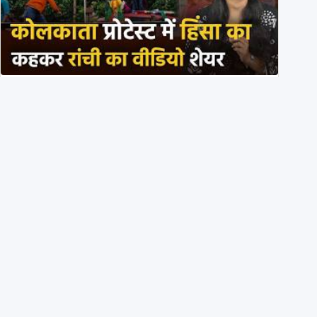
BJP members pelting stones during Kolkata CJP
protest? Ranchi video falsely viral
29th July 2026