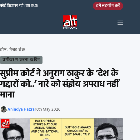
Skip to content
हमें सहयोग करें
कोई विज्ञापन नहीं। बस तथ्य।
होम
फ़ैक्ट चेक
›
वर्गीकरण करना कठिन
सुप्रीम कोर्ट ने अनुराग ठाकुर के ‘देश के
गद्दारों को..’ नारे को संज्ञेय अपराध नहीं
माना
Anindya Hazra
16th May 2026