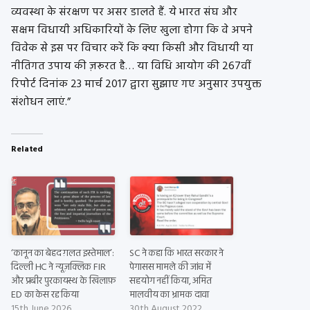
व्यवस्था के संरक्षण पर असर डालते हैं. ये भारत संघ और
सक्षम विधायी अधिकारियों के लिए खुला होगा कि वे अपने
विवेक से इस पर विचार करें कि क्या किसी और विधायी या
नीतिगत उपाय की ज़रूरत है… या विधि आयोग की 267वीं
रिपोर्ट दिनांक 23 मार्च 2017 द्वारा सुझाए गए अनुसार उपयुक्त
संशोधन लाएं.”
Related
‘कानून का बेहद ग़लत इस्तेमाल’:
SC ने कहा कि भारत सरकार ने
दिल्ली HC ने न्यूज़क्लिक FIR
पेगासस मामले की जांच में
और प्रबीर पुरकायस्थ के खिलाफ़
सहयोग नहीं किया, अमित
ED का केस रद्द किया
मालवीय का भ्रामक दावा
15th June 2026
30th August 2022