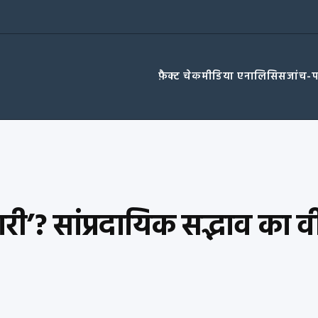
फ़ैक्ट चेक
मीडिया एनालिसिस
जांच-
ुजारी’? सांप्रदायिक सद्भाव का व