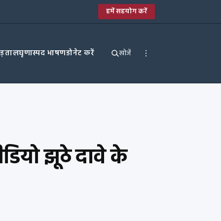
हमें सहयोग करें
पड़ताल
घृणास्पद भाषण
डोनेट करें
खोजें
ीडियो झूठे दावे के