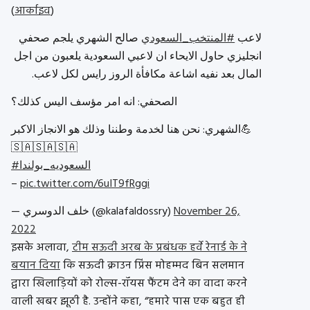
(
आर्काइव
)
لاعب
#المنتخب_السعودي
صالح الشهري يلجم صحفي
انجليزي حاول الايحاء ان لاعبي السعودية يلعبون من اجل
المال بعد نفيه اشاعة مكافأة الروز رايس لكل لاعب.
الصحفي: انه امر مؤسف اليس كذلك؟
الشهري: نحن هنا لخدمة وطننا وذلك هو الانجاز الاكبر💪
🇸🇦🇸🇦🇸🇦
#السعوديه_بولندا
–
pic.twitter.com/6uIT9fRggi
— خلف الدوسري (@kalafaldossry)
November 26,
2022
इसके अलावा,
टीम सऊदी अरब के प्रबंधक हर्वे रेनार्ड के ने
बयान दिया
कि सऊदी क्राउन प्रिंस मोहम्मद बिन सलमान
द्वारा खिलाड़ियों को रोल्स-रॉयस फैंटम देने का वादा करने
वाली खबर झूठी है. उन्होंने कहा, “हमारे पास एक बहुत ही