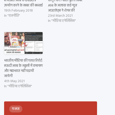
से सऊदी अरब के हवाईक्षेत्र
कानून की 7 साल पुरानी ख़बर
उपयोग करने के खबर की सच्चाई
ANI के अलावा कई न्यूज़
19th February 2018
आउटलेट्स ने शेयर की
In "राजनीति"
23rd March 2021
In "मीडिया एनेलिसिस"
भारतीय मीडिया की ग़लत रिपोर्ट:
सऊदी अरब के स्कूलों में रामायण
और महाभारत नहीं पढ़ायी
जायेगी
4th May 2021
In "मीडिया एनेलिसिस"
ग़लत