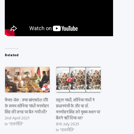
Related
फ़ैक्ट-चेक : क्या बांग्लादेश दौरे
राहुल गांधी, सोनिया गांधी ने
के समय सोनिया गांधी मनमोहन
प्रधानमंत्री के तौर पर डॉ.
सिंह की जगह पर बैठ गयी थीं?
मनमोहन सिंह को मुख्य स्थान पर
2nd April 2021
बैठने नहीं दिया था?
In "राजनीति"
8th July 2025
In "राजनीति"