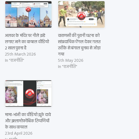
अलवर के मंदिर पर नीले झंडे
वाराणसी की पुरानी घटना को
लगाए जाने का वायरल वीडियो
सांप्रदायिक ऐंगल देकर ग़लत
2 साल पुराना है
तरीके से बंगाल चुनाव से जोड़ा
25th March 2026
गया
In "राजनीति"
5th May 2026
In "राजनीति"
मामा-भांजी का वीडियो झूठे दावे
और इस्लामोफ़ोबिक टिप्पणियों
के साथ वायरल
23rd April 2026