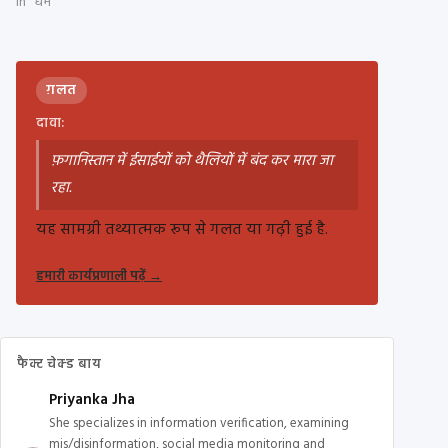
In "धर्म"
ग़लत
दावा:
फ़गानिस्तान में ईसाईयों को थैलियों में बंद कर मारा जा
रहा.
यह सामग्री तथ्यात्मक रूप से गलत या गढ़ी हुई है.
हमारी कार्यप्रणाली पढ़ें
→
फैक्ट चेक्ड बाय
Priyanka Jha
She specializes in information verification, examining
mis/disinformation, social media monitoring and