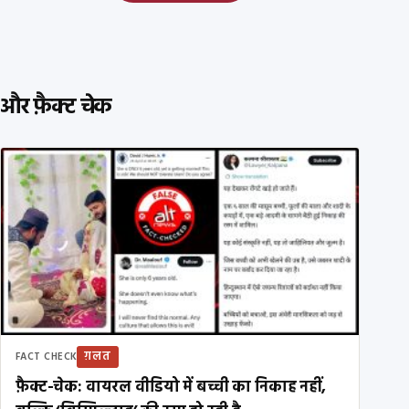
और फ़ैक्ट चेक
ग़लत
FACT CHECK
फ़ैक्ट-चेक: वायरल वीडियो में बच्ची का निकाह नहीं,