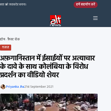
Skip to content
हमें सहयोग करें
सत्ता को जवाबदेह बनाना।
होम
फ़ैक्ट चेक
›
ग़लत
अफ़गानिस्तान में ईसाईयों पर अत्याचार
के दावे के साथ कोलंबिया के विरोध
प्रदर्शन का वीडियो शेयर
Priyanka Jha
21st September 2021