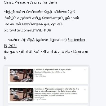
Christ. Please, let’s pray for them.
கர்த்தர் என்ன செய்வாரோ தெரியவில்லை 🤔🤣
மீண்டும் வருவேன் என்று சொன்னாராம், நம்ம ஊர்
பாவடைகள் சொன்னதாக ஒரு ஞாபகம்.
pic.twitter.com/n211WDHtD8
— சுகன்யா அரவிந்த் (@ilove_bjpnation)
September
19, 2021
फ़ेसबुक पर भी ये वीडियो इसी दावे के साथ शेयर किया गया
है.