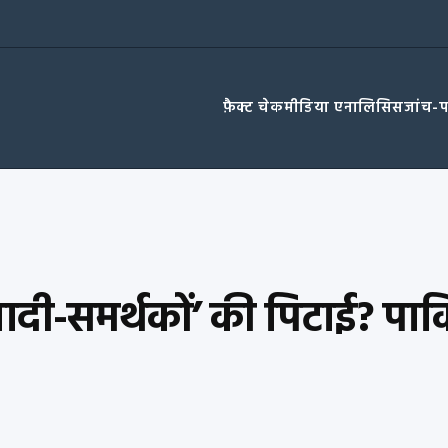
फ़ैक्ट चेक
मीडिया एनालिसिस
जांच-
ादी-समर्थकों’ की पिटाई? पाकि