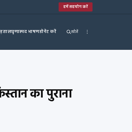
हमें सहयोग करें
पड़ताल
घृणास्पद भाषण
डोनेट करें
खोजें
स्तान का पुराना