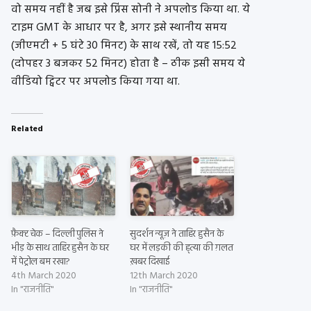
वो समय नहीं है जब इसे प्रिंस सोनी ने अपलोड किया था. ये
टाइम GMT के आधार पर है, अगर इसे स्थानीय समय
(जीएमटी + 5 घंटे 30 मिनट) के साथ रखें, तो यह 15:52
(दोपहर 3 बजकर 52 मिनट) होता है – ठीक इसी समय ये
वीडियो ट्विटर पर अपलोड किया गया था.
Related
फ़ैक्ट चेक – दिल्ली पुलिस ने
सुदर्शन न्यूज़ ने ताहिर हुसैन के
भीड़ के साथ ताहिर हुसैन के घर
घर में लड़की की ह्त्या की ग़लत
में पेट्रोल बम रखा?
ख़बर दिखाई
4th March 2020
12th March 2020
In "राजनीति"
In "राजनीति"