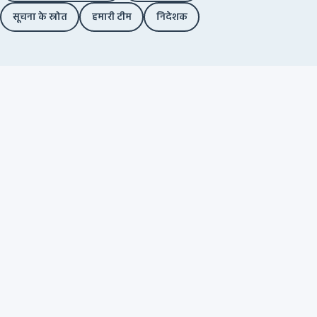
सूचना के स्रोत
हमारी टीम
निदेशक
स्वतंत्र फ़ैक्ट-चेकिंग. कोई विज्ञापन नहीं. कोई