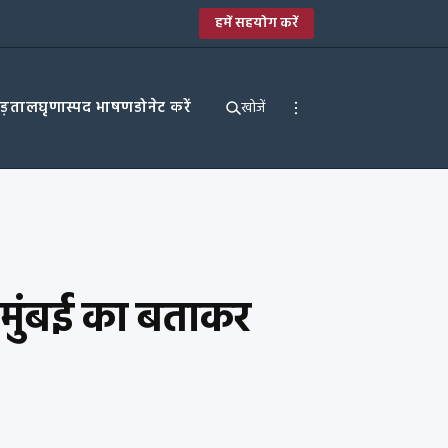
हमें सहयोग करें
पड़ताल
घृणास्पद भाषण
डोनेट करें
खोजें
 मुंबई का बताकर