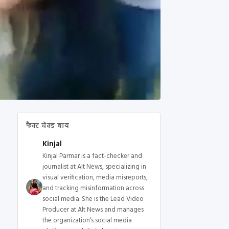
फैक्ट चेक्ड बाय
Kinjal
Kinjal Parmar is a fact-checker and
journalist at Alt News, specializing in
visual verification, media misreports,
and tracking misinformation across
social media. She is the Lead Video
Producer at Alt News and manages
the organization’s social media