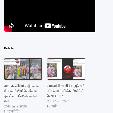
Related
ढाका का वीडियो पश्चिम बंगाल
मामा-भांजी का वीडियो झूठे दावे
में ‘बांग्लादेशियों’ के खिलाफ़
और इस्लामोफ़ोबिक टिप्पणियों
बुलडोज़र कार्रवाई का बताया
के साथ वायरल
गया
23rd April 2026
20th June 2026
In "धर्म"
In "राजनीति"