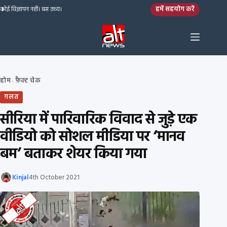
Skip to content
हमें सहयोग करें
कोई विज्ञापन नहीं। बस तथ्य।
होम
फ़ैक्ट चेक
›
ग़लत
सीरिया में पारिवारिक विवाद से जुड़े एक
वीडियो को सोशल मीडिया पर ‘मानव
बम’ बताकर शेयर किया गया
Kinjal
4th October 2021