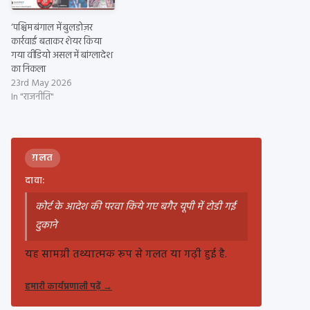
‘पश्चिम बंगाल में बुलडोज़र
कार्रवाई’ बताकर शेयर किया
गया वीडियो असल में बांग्लादेश
का निकला
23rd May 2026
In "राजनीति"
ग़लत
दावा:
कोर्ट के आदेश की परवा किये गए बगैर यूपी में टोडी गई
दुकाने
यह सामग्री तथ्यात्मक रूप से गलत या गढ़ी हुई है.
हमारी कार्यप्रणाली पढ़ें
→