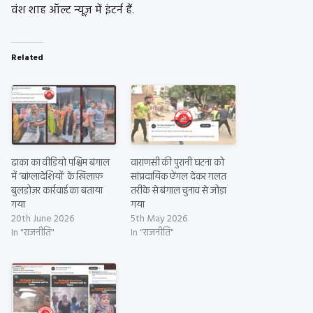
वंश शाह ऑल्ट न्यूज़ में इंटर्न हैं.
Related
ढाका का वीडियो पश्चिम बंगाल
वाराणसी की पुरानी घटना को
में ‘बांग्लादेशियों’ के खिलाफ़
सांप्रदायिक ऐंगल देकर ग़लत
बुलडोज़र कार्रवाई का बताया
तरीके से बंगाल चुनाव से जोड़ा
गया
गया
20th June 2026
5th May 2026
In "राजनीति"
In "राजनीति"