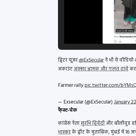
ट्विटर यूज़र
@ExSecular
ने भी ये वीडियो 
अकाउंट
अक्सर भ्रामक और ग़लत दावे
करत
Farmer rally
pic.twitter.com/bYMs
— Exsecular (@ExSecular)
January 22
फै़क्ट-चेक
कांग्रेस नेता
सुरभि द्विवेदी
और बॉलीवुड हस
भास्कर
के ट्वीट के मुताबिक, मुंबई में 1