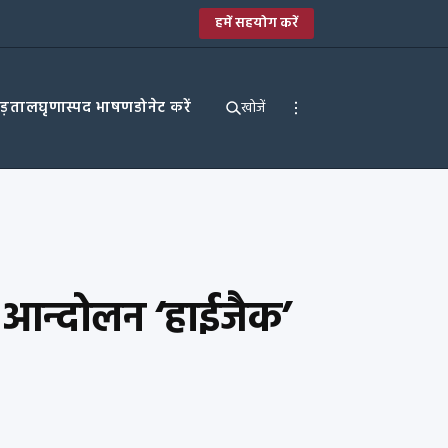
हमें सहयोग करें
पड़ताल
घृणास्पद भाषण
डोनेट करें
खोजें
ा आन्दोलन ‘हाईजैक’