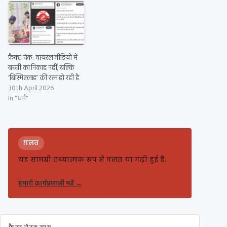
फ़ैक्ट-चेक: वायरल वीडियो में
बच्ची का निकाह नहीं, बल्कि
‘बिस्मिल्लाह’ की रस्म हो रही है
30th April 2026
In "धर्म"
ग़लत
यह सामग्री तथ्यात्मक रूप से गलत या गढ़ी हुई है.
हमारी कार्यप्रणाली पढ़ें
→