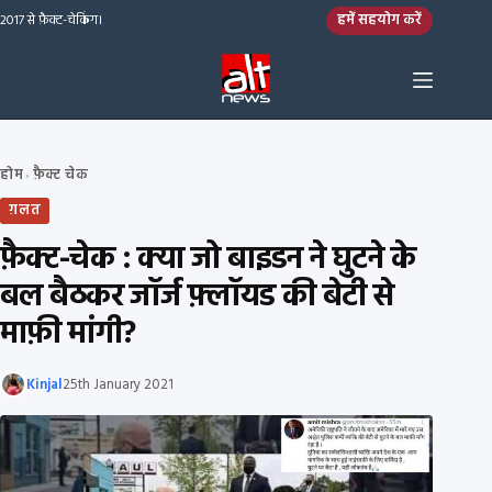
Skip to content
हमें सहयोग करें
2017 से फ़ैक्ट-चेकिंग।
होम
फ़ैक्ट चेक
›
ग़लत
फ़ैक्ट-चेक : क्या जो बाइडन ने घुटने के
बल बैठकर जॉर्ज फ़्लॉयड की बेटी से
माफ़ी मांगी?
Kinjal
25th January 2021