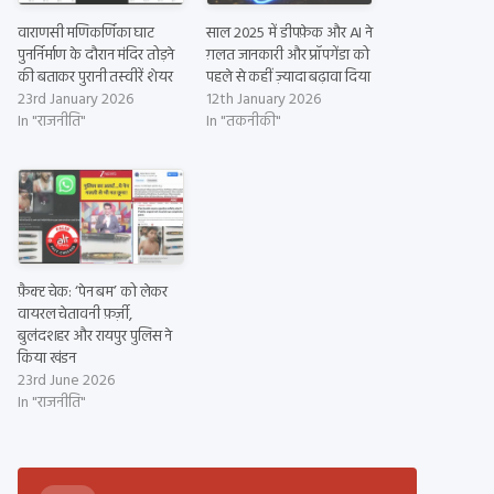
वाराणसी मणिकर्णिका घाट
साल 2025 में डीपफ़ेक और AI ने
पुनर्निर्माण के दौरान मंदिर तोड़ने
ग़लत जानकारी और प्रॉपगेंडा को
की बताकर पुरानी तस्वीरें शेयर
पहले से कहीं ज़्यादा बढ़ावा दिया
23rd January 2026
12th January 2026
In "राजनीति"
In "तकनीकी"
फ़ैक्ट चेक: ‘पेन बम’ को लेकर
वायरल चेतावनी फ़र्ज़ी,
बुलंदशहर और रायपुर पुलिस ने
किया खंडन
23rd June 2026
In "राजनीति"