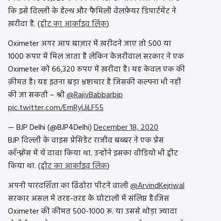
कि इसे दिल्ली के हेल्थ और फैमिली वेलफ़ेयर डिपार्टमेंट ने
ख़रीदा है. (
ट्वीट का आर्काइव लिंक
)
Oximeter अगर आप बाज़ार में ख़रीदने जाए तो 500 या
1000 रुपए में मिल जाता है लेकिन केजरीवाल सरकार ने एक
Oximeter को 66,320 रुपए में ख़रीदा है। यह केवल एक की
क़ीमत है। यह इतना बड़ा भ्रष्टाचार है जिसकी कल्पना भी नहीं
की जा सकती – श्री
@RajivBabbarbjp
pic.twitter.com/EmRyUiLF55
— BJP Delhi (@BJP4Delhi)
December 18, 2020
BJP दिल्ली के वाइस प्रेसिडेंट राजीव बब्बर ने एक प्रेस
कॉन्फ़्रेंस में ये दावा किया था. उन्होंने इसका वीडियो भी ट्वीट
किया था. (
ट्वीट का आर्काइव लिंक
)
अपनी पारदर्शिता का ढिंढोरा पीटने वाली
@ArvindKejriwal
सरकार असल मे तरह-तरह के घोटालों में संलिप्त है।जिस
Oximeter की कीमत 500-1000 रू. या उससे थोड़ा ज्यादा