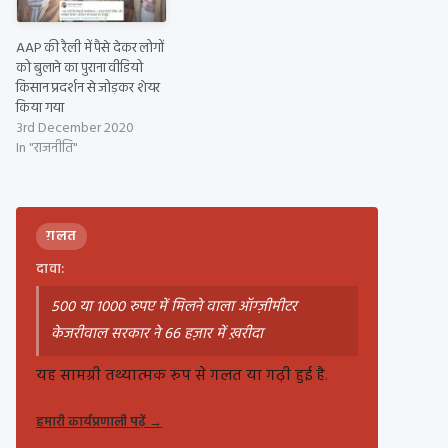
AAP की रैली में पैसे देकर लोगों
को बुलाने का पुराना वीडियो
किसान प्रदर्शन से जोड़कर शेयर
किया गया
3rd December 2020
In "राजनीति"
ग़लत
दावा:
500 या 1000 रुपए में मिलने वाला ऑग्ज़ीमीटर
केजरीवाल सरकार ने 66 हज़ार में ख़रीदा
यह सामग्री तथ्यात्मक रूप से गलत या गढ़ी हुई है.
हमारी कार्यप्रणाली पढ़ें
→