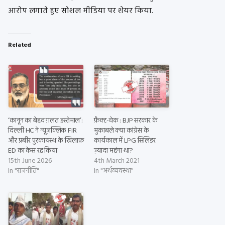
आरोप लगाते हुए सोशल मीडिया पर शेयर किया.
Related
‘कानून का बेहद ग़लत इस्तेमाल’:
फ़ैक्ट-चेक : BJP सरकार के
दिल्ली HC ने न्यूज़क्लिक FIR
मुकाबले क्या कांग्रेस के
और प्रबीर पुरकायस्थ के खिलाफ़
कार्यकाल में LPG सिलिंडर
ED का केस रद्द किया
ज़्यादा महंगा था?
15th June 2026
4th March 2021
In "राजनीति"
In "अर्थव्यवस्था"