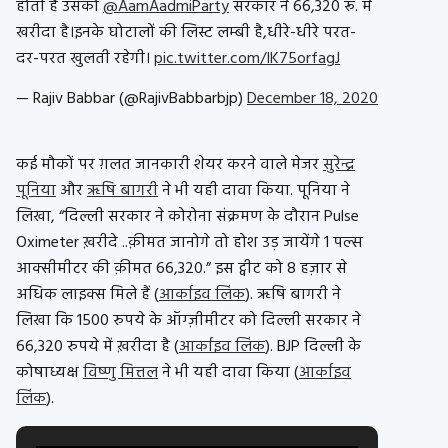
होती है उसको
@AamAadmiParty
सरकार ने 66,320 रू. मे
खरीदा है।इनके घोटालों की लिस्ट लम्बी है,धीरे-धीरे परत-
दर-परत खुलती रहेगी।
pic.twitter.com/IK75orfagJ
— Rajiv Babbar (@RajivBabbarbjp)
December 18, 2020
कई मौकों पर ग़लत जानकारी शेयर करने वाले मेजर
सुरेन्द्र
पूनिया
और
ऋषि बागरी
ने भी यही दावा किया. पूनिया ने
लिखा, “दिल्ली सरकार ने कोरोना संक्रमण के दौरान Pulse
Oximeter ख़रीदे ..क़ीमत जानोगे तो होश उड़ जायेंगे 1 पल्स
आक्सीमीटर की क़ीमत 66,320.” इस ट्वीट को 8 हज़ार से
अधिक लाइक्स मिले हैं (
आर्काइव लिंक
). ऋषि बागरी ने
लिखा कि 1500 रुपये के
ऑग्ज़ीमीटर
को दिल्ली सरकार ने
66,320 रुपये में ख़रीदा है (
आर्काइव लिंक
). BJP दिल्ली के
कोषाध्यक्ष
विष्णु मित्तल
ने भी यही दावा किया (
आर्काइव
लिंक
).