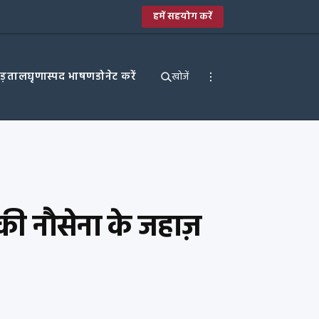
हमें सहयोग करें
पड़ताल
घृणास्पद भाषण
डोनेट करें
खोजें
िकी नौसेना के जहाज़