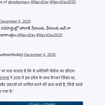
le of
@indiannavy
#NavyDay
#NavyDay2020
December 4, 2020
 సరిహద్దుల్లో పోరాడే వీరులకు, ధీరులకు ఇవే నా
భాకాంక్షలు.
#NavyDay
#NavyDay2020
SudheerReddy)
December 4, 2020
े पर पता चलता है कि ये अमेरिकी नौसेना का फ़्रीडम-
ट्राइप्स
ने 2010 में इस इमेज के साथ कैप्शन लिखा था,
म्बैट जहाज़ों को शामिल करने की बात कही है, जिन्हें उथले
 गया है.”