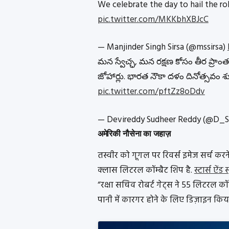
We celebrate the day to hail the ro
pic.twitter.com/MKKbhXBJcC
— Manjinder Singh Sirsa (@mssirsa)
మన స్వేచ్ఛ, మన రక్షణ కోసం తీర ప్రాంత
జోహార్లు. భారత నౌకా దళం దినోత్సవం శు
pic.twitter.com/pftZz8oDdv
— Devireddy Sudheer Reddy (@D_
अमेरिकी नौसेना का जहाज़
तस्वीर को गूगल पर रिवर्स इमेज सर्च करन
क्लास लिटरल कॉम्बैट शिप है.
स्टार्स ऐंड स्
“रक्षा सचिव रोबर्ट गेट्स ने 55 लिटरल कॉ
पानी में कारगर होने के लिए डिज़ाइन किया