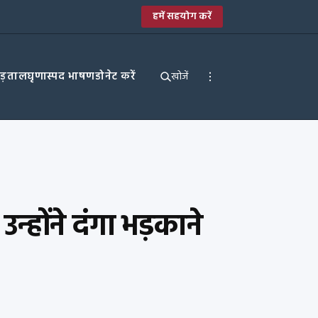
हमें सहयोग करें
पड़ताल
घृणास्पद भाषण
डोनेट करें
खोजें
्होंने दंगा भड़काने