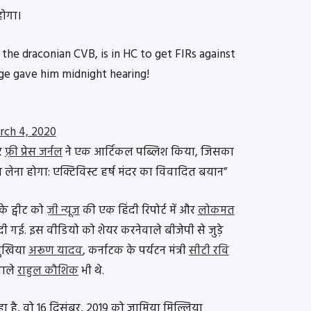
होगा।
he draconian CVB, is in HC to get FIRs against
ge gave him midnight hearing!
rch 4, 2020
र
फ़्री प्रेस जर्नल
ने एक आर्टिकल पब्लिश किया, जिसका
 लेना होगा: एक्टिविस्ट हर्ष मंदर का विवादित बयान”
े ट्वीट को
ज़ी न्यूज़
की एक हिंदी रिपोर्ट में और
लोकमत
 दी गई. इस वीडियो को शेयर करनेवाले बीजेपी से जुड़े
मुखिया
अरूण यादव
, कर्नाटक के पर्यटन मंत्री
सीटी रवि
वाले
राहुल कौशिक
भी थे.
ा है, वो 16 दिसंबर, 2019 को जामिया मिल्लिया