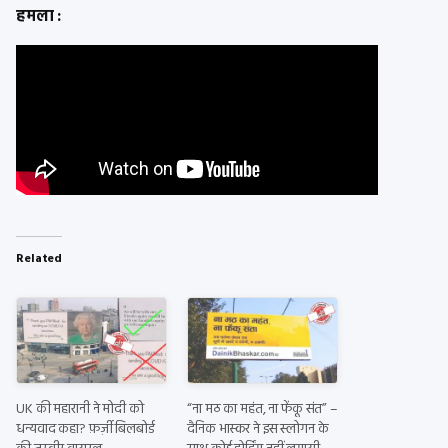
हमला :
Related
UK की महारानी ने मोदी को
“ना मठ का महंत, ना फेंकू संत” –
धन्यवाद कहा? फ़र्ज़ी बिलबोर्ड
दैनिक भास्कर ने इस स्लोगन के