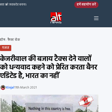
Skip to content
हमें सहयोग करें
सत्ता को जवाबदेह बनाना।
होम
फ़ैक्ट चेक
›
ग़लत
केजरीवाल की बजाय टैक्स देने वालों
को धन्यवाद कहने को प्रेरित करता बैनर
एडिटेड है, भारत का नहीं
Kinjal
11th March 2021