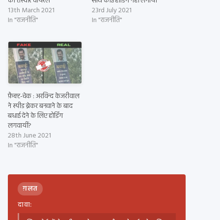
की तस्वीर वायरल
साथ कोई होर्डिंग नहीं लगायी
13th March 2021
23rd July 2021
In "राजनीति"
In "राजनीति"
फ़ैक्ट-चेक : अरविन्द केजरीवाल
ने स्पीड ब्रेकर बनवाने के बाद
बधाई देने के लिए होर्डिंग
लगवायीं?
28th June 2021
In "राजनीति"
ग़लत
दावा: