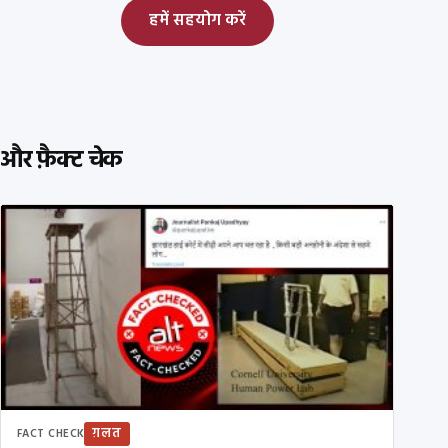
हमें सहयोग करें
और फ़ैक्ट चेक
ग़लत
FACT CHECK